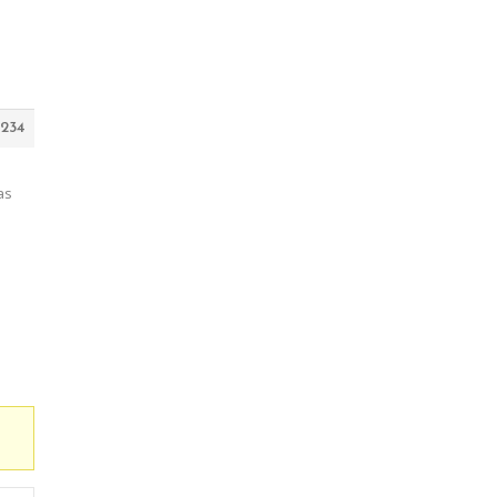
234
as