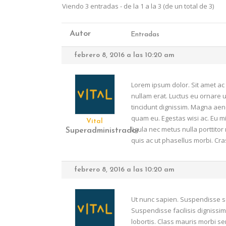
Viendo 3 entradas - de la 1 a la 3 (de un total de 3)
Autor
Entradas
febrero 8, 2016 a las 10:20 am
Lorem ipsum dolor. Sit amet ac
nullam erat. Luctus eu ornare ur
tincidunt dignissim. Magna aen
quam eu. Egestas wisi ac. Eu m
Vital
ligula nec metus nulla porttit
Superadministrador
quis ac ut phasellus morbi. Cr
febrero 8, 2016 a las 10:20 am
Ut nunc sapien. Suspendisse s
Suspendisse facilisis dignissi
lobortis. Class mauris morbi se