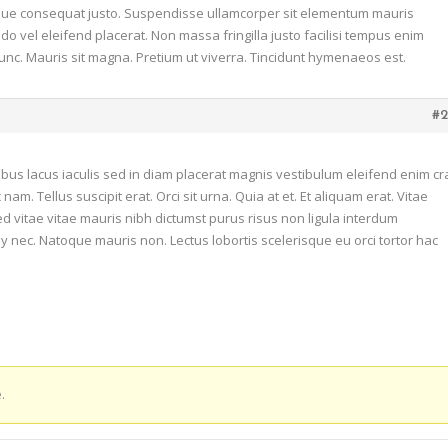
que consequat justo. Suspendisse ullamcorper sit elementum mauris
 vel eleifend placerat. Non massa fringilla justo facilisi tempus enim
c. Mauris sit magna. Pretium ut viverra. Tincidunt hymenaeos est.
#2
ibus lacus iaculis sed in diam placerat magnis vestibulum eleifend enim cr
m. Tellus suscipit erat. Orci sit urna. Quia at et. Et aliquam erat. Vitae
sed vitae vitae mauris nibh dictumst purus risus non ligula interdum
 nec. Natoque mauris non. Lectus lobortis scelerisque eu orci tortor hac
.
e en contacto con nosotros y