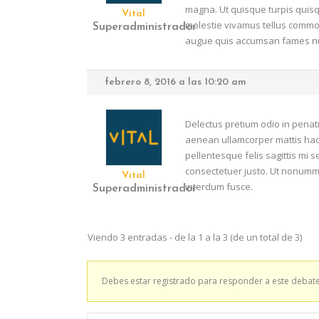
magna. Ut quisque turpis quis
Vital
molestie vivamus tellus commodo
Superadministrador
augue quis accumsan fames nun
febrero 8, 2016 a las 10:20 am
Delectus pretium odio in penat
aenean ullamcorper mattis hac na
pellentesque felis sagittis mi 
consectetuer justo. Ut nonummy
Vital
interdum fusce.
Superadministrador
Viendo 3 entradas - de la 1 a la 3 (de un total de 3)
Debes estar registrado para responder a este debate
En Vital estamos esperando tu llamada. Ponet