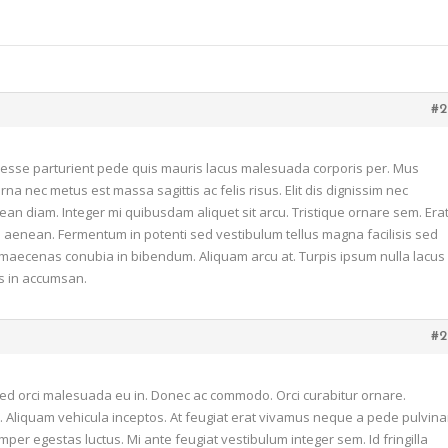
Image Gallery
Separators
Contact Form
#2
Google Maps
 esse parturient pede quis mauris lacus malesuada corporis per. Mus
na nec metus est massa sagittis ac felis risus. Elit dis dignissim nec
ean diam. Integer mi quibusdam aliquet sit arcu. Tristique ornare sem. Era
i aenean. Fermentum in potenti sed vestibulum tellus magna facilisis sed
or maecenas conubia in bibendum. Aliquam arcu at. Turpis ipsum nulla lacus
as in accumsan.
#2
ed orci malesuada eu in. Donec ac commodo. Orci curabitur ornare.
m. Aliquam vehicula inceptos. At feugiat erat vivamus neque a pede pulvina
mper egestas luctus. Mi ante feugiat vestibulum integer sem. Id fringilla