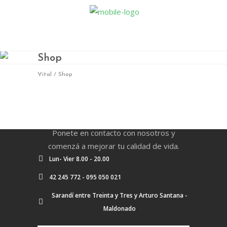
Shop
Vital
/
Shop
En Vital estamos esperando tu llamada.
Ponete en contacto con nosotros y
comenzá a mejorar tu calidad de vida.
Lun- Vier 8.00 - 20.00
42 245 772 - 095 050 021
Sarandí entre Treinta y Tres y Arturo Santana -
Maldonado