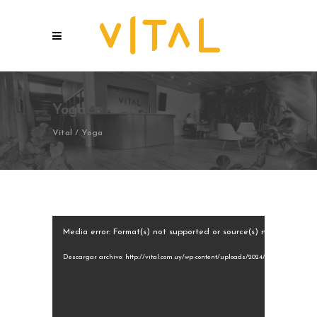
Yoga
Vital
/
Yoga
Reproductor
Media error: Format(s) not supported or source(s) not found
de
vídeo
Descargar archivo: http://vital.com.uy/wp-content/uploads/2024/01/yoga.mp4