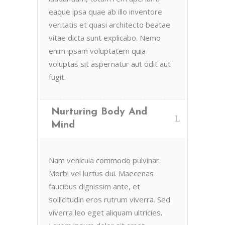
eaque ipsa quae ab illo inventore
En Vital estamos esperando tu llamada.
veritatis et quasi architecto beatae
Ponete en contacto con nosotros y
vitae dicta sunt explicabo. Nemo
comenzá a mejorar tu calidad de vida.
enim ipsam voluptatem quia
Lun- Vier 8.00 - 20.00
voluptas sit aspernatur aut odit aut
42 245 772 - 095 050 021
fugit.
Sarandí entre Treinta y Tres y Arturo Santana -
Maldonado
Nurturing Body And
Mind
Nam vehicula commodo pulvinar.
Morbi vel luctus dui. Maecenas
faucibus dignissim ante, et
sollicitudin eros rutrum viverra. Sed
viverra leo eget aliquam ultricies.