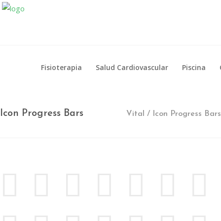
Fisioterapia
Salud Cardiovascular
Piscina
Fisioterapia
Salud Cardiovascular
Piscina
Icon Progress Bars
Vital
/
Icon Progress Bars
En Vital estamos esperando tu llamada. P
Lun- Vier 8.00 - 20.00