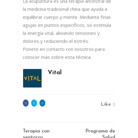
Lun- Vier 8.00 - 20.00
La acupuntura es una terapia ancestral de
la medicina tradicional china que ayuda a
42 245 772 - 095 050 021
equilibrar cuerpo y mente. Mediante finas
Sarandí entre Treinta y Tres y Arturo Santana -
agujas en puntos específicos, se estimula
Maldonado
la energía vital, aliviando tensiones y
dolores y reduciendo el estrés.
Ponete en contacto con nosotros para
conocer más sobre esta técnica.
Vital
Like
Terapia con
Programa de
ventosas
Salud