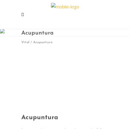
Acupuntura
Vital
/
Acupuntura
En Vital estamos esperando tu llamada.
Ponete en contacto con nosotros y
Acupuntura
comenzá a mejorar tu calidad de vida.