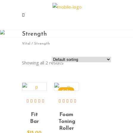
Strength
Vital
/
Strength
Showing all 2 results
Sale
Add To
Add To
Cart
Cart
Rated
Rated
5.00
4.00
Fit
Foam
out of 5
out of
5
Bar
Toning
Roller
$
15.00