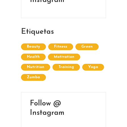
Instagram
42 245 772 - 095 050 021
Sarandí entre Treinta y Tres y Arturo Santana -
Maldonado
Etiquetas
Beauty
Fitness
Green
Health
Motivation
Nutrition
Training
Yoga
Zumba
Follow @
Instagram