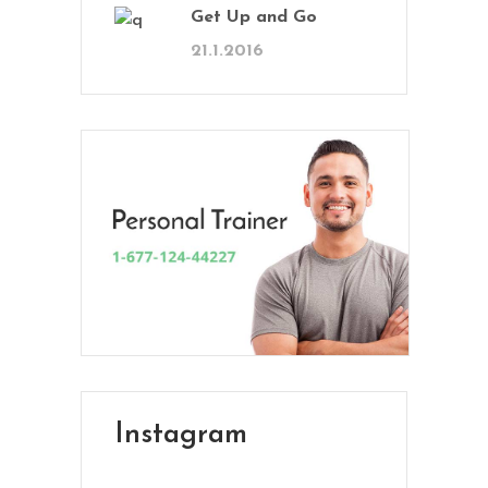
Get Up and Go
21.1.2016
En Vital estamos esperando tu llamada.
Ponete en contacto con nosotros y
comenzá a mejorar tu calidad de vida.
Lun- Vier 8.00 - 20.00
Instagram
42 245 772 - 095 050 021
Sarandí entre Treinta y Tres y Arturo Santana -