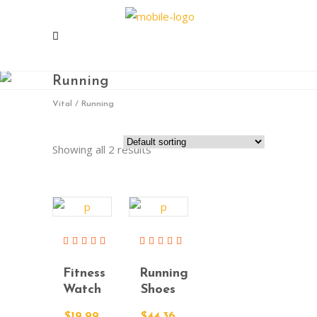
Running
Vital
/
Running
Showing all 2 results
Add To
Add To
Cart
Cart
Rated
Rated
4.00
4.00
Fitness
Running
out of
out of
5
5
Watch
Shoes
$
19.99
$
44.36