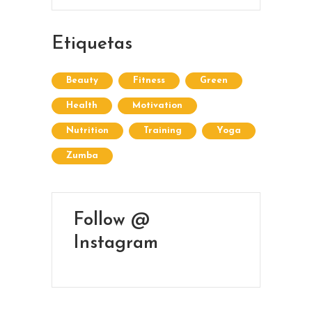
Maldonado
Etiquetas
Beauty
Fitness
Green
Health
Motivation
Nutrition
Training
Yoga
Zumba
Follow @
Instagram