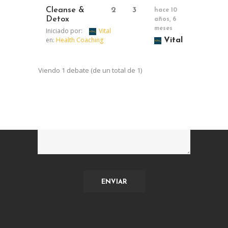
Cleanse &
2
3
hace 10
Detox
años, 6
meses
Iniciado por:
Vital
en:
Health Coaching
Vital
Viendo 1 debate (de un total de 1)