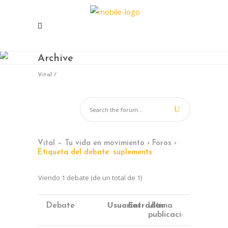
Archive
Vital
/
En Vital estamos esperando tu llamada.
Ponete en contacto con nosotros y
Vital – Tu vida en movimiento
›
Foros
›
comenzá a mejorar tu calidad de vida.
Etiqueta del debate: suplements
Lun- Vier 8.00 - 20.00
Viendo 1 debate (de un total de 1)
42 245 772 - 095 050 021
Sarandí entre Treinta y Tres y Arturo Santana -
Debate
Usuarios
Entradas
Última
Maldonado
publicación