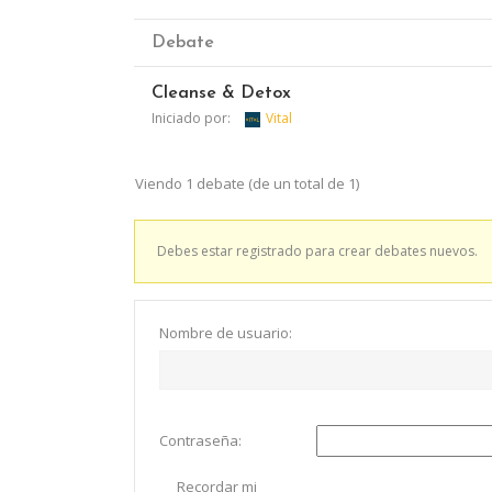
Debate
Cleanse & Detox
Iniciado por:
Vital
Viendo 1 debate (de un total de 1)
Debes estar registrado para crear debates nuevos.
En Vital estamos esperando tu llamada. Ponet
Nombre de usuario:
comenzá a mejorar tu calid
Lun- Vier 8.00 - 20.00
Contraseña:
42 245 772 - 095 050 021
Recordar mi