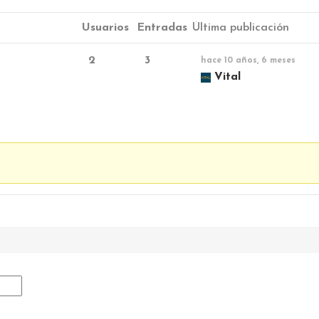
Image Gallery
Usuarios
Entradas
Última publicación
Separators
Contact Form
2
3
hace 10 años, 6 meses
Vital
Google Maps
e en contacto con nosotros y
ad de vida.