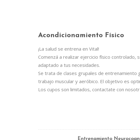
Acondicionamiento Físico
¡La salud se entrena en Vital!
En Vital estamos esperando tu llamada. Ponet
Comenzá a realizar ejercicio físico controlado, 
comenzá a mejorar tu calid
adaptado a tus necesidades.
Lun- Vier 8.00 - 20.00
Se trata de clases grupales de entrenamiento g
trabajo muscular y aeróbico. El objetivo es opti
42 245 772 - 095 050 021
Los cupos son limitados, contactate con nosotr
Sarandí entre Treinta y Tres y Arturo Santana - Mal
Entrenamiento Neurocogni