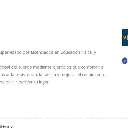
Image Gallery
Separators
Contact Form
Google Maps
e en contacto con nosotros y
supervisado por Licenciados en Educación Física, y
ad de vida.
lobal del cuerpo mediante ejercicios que combinan el
mizar la resistencia, la fuerza y mejorar el rendimiento.
os para reservar tu lugar.
donado
tivo y