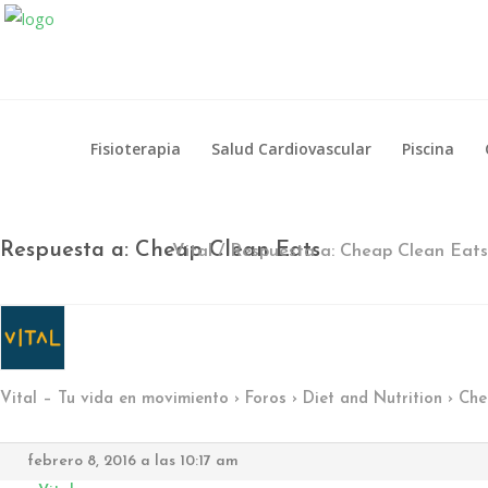
Fisioterapia
Salud Cardiovascular
Piscina
Fisioterapia
Salud Cardiovascular
Piscina
Respuesta a: Cheap Clean Eats
Vital
/
Respuesta a: Cheap Clean Eats
En Vital estamos esperando tu llamada. P
Lun- Vier 8.00 - 20.00
Vital – Tu vida en movimiento
›
Foros
›
Diet and Nutrition
›
Che
42 245 772 - 095 050 021
Sarandí entre Treinta y Tres y Arturo Santana - Maldonado
febrero 8, 2016 a las 10:17 am