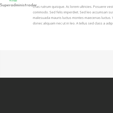
Vital
Superadministrador
Cras rutrum quisque. Ac lorem ultricies. Posuere vest
commodo. Sed felis imperdiet. Sed leo accumsan susci
malesuada mauris luctus montes maecenas luctus. Va
donec aliquam nec ut in leo. A tellus sed class a adip