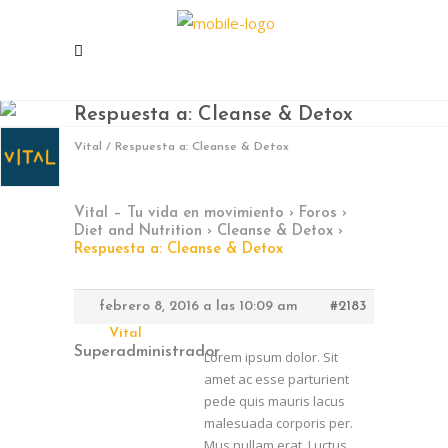
Respuesta a: Cleanse & Detox
Vital
/
Respuesta a: Cleanse & Detox
Vital – Tu vida en movimiento
›
Foros
›
Diet and Nutrition
›
Cleanse & Detox
›
Respuesta a: Cleanse & Detox
febrero 8, 2016 a las 10:09 am
#2183
En Vital estamos esperando tu llamada.
Vital
Superadministrador
Ponete en contacto con nosotros y
Lorem ipsum dolor. Sit
amet ac esse parturient
comenzá a mejorar tu calidad de vida.
pede quis mauris lacus
Lun- Vier 8.00 - 20.00
malesuada corporis per.
Mus nullam erat. Luctus
42 245 772 - 095 050 021