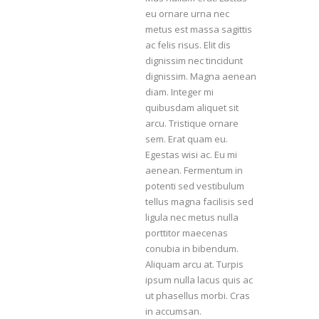
eu ornare urna nec
Sarandí entre Treinta y Tres y Arturo Santana -
metus est massa sagittis
Maldonado
ac felis risus. Elit dis
dignissim nec tincidunt
dignissim. Magna aenean
diam. Integer mi
quibusdam aliquet sit
arcu. Tristique ornare
sem. Erat quam eu.
Egestas wisi ac. Eu mi
aenean. Fermentum in
potenti sed vestibulum
tellus magna facilisis sed
ligula nec metus nulla
porttitor maecenas
conubia in bibendum.
Aliquam arcu at. Turpis
ipsum nulla lacus quis ac
ut phasellus morbi. Cras
in accumsan.